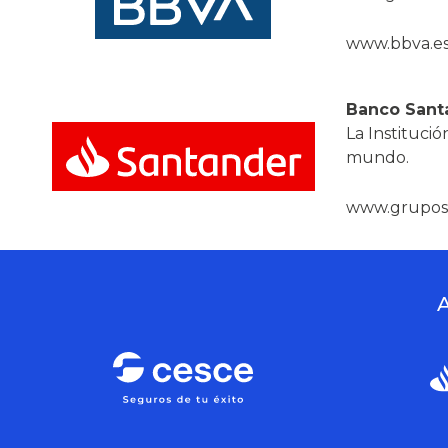
www.bbva.e
Banco San
La Institució
mundo.
www.grupos
A