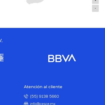
+
-
V.
Atención al cliente
(55) 9138 5660
info@cesce.mx